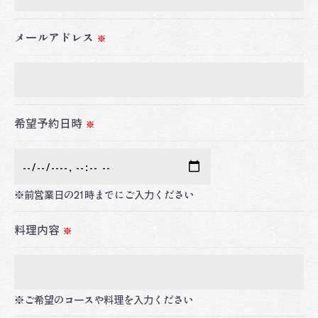
これらの委託先に対しては個人情報保護契約等の措
置をとり、適切な監督を行います。
メールアドレス
※
＜個人情報の安全管理＞
当社では、個人情報の漏洩等がなされないよう、適
切に安全管理対策を実施します。
希望予約日時
※
＜個人情報を与えなかった場合に生じる結果＞
必要な情報を頂けない場合は、それに対応した当社
※前営業日の21時までにご入力ください
のサービスをご提供できない場合がございますので
予めご了承ください。
料理内容
※
＜個人情報の開示･訂正・削除･利用停止の手続につ
いて＞
※ご希望のコースや料理を入力ください
当社では、お客様の個人情報の開示･訂正･削除・利