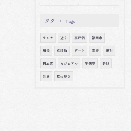
タグ
Tags
ランチ
近く
高評価
福岡市
和食
呉服町
デート
家族
焼酎
日本酒
カジュアル
半個室
新鮮
刺身
炭火焼き