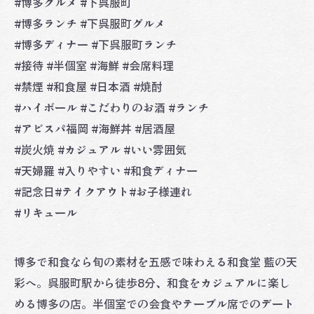
#博多グルメ #下呉服町
#博多ランチ #下呉服町グルメ
#博多ディナー #下呉服町ランチ
#接待 #半個室 #海鮮 #会席料理
#禁煙 #和食屋 #日本酒 #焼酎
#ハイボール #こだわりのお酒 #ランチ
#アビスパ福岡 #海鮮丼 #居酒屋
#炭火焼 #カジュアル #いい雰囲気
#天婦羅 #入りやすい #和食ディナー
#記念日#テイクアウト#お子様連れ
#リキュール
博多で和食なら旬の素材を五感で味わえる和食堂 藍の天
彩へ。呉服町駅から徒歩8分、和食をカジュアルに楽し
める博多の店。半個室での会食やテーブル席でのデート