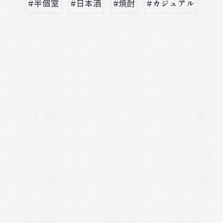
#半個室
#日本酒
#焼酎
#カジュアル