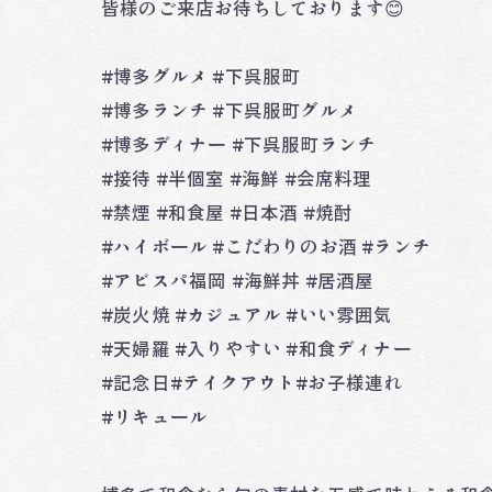
皆様のご来店お待ちしております😊
#博多グルメ #下呉服町
#博多ランチ #下呉服町グルメ
#博多ディナー #下呉服町ランチ
#接待 #半個室 #海鮮 #会席料理
#禁煙 #和食屋 #日本酒 #焼酎
#ハイボール #こだわりのお酒 #ランチ
#アビスパ福岡 #海鮮丼 #居酒屋
#炭火焼 #カジュアル #いい雰囲気
#天婦羅 #入りやすい #和食ディナー
#記念日#テイクアウト#お子様連れ
#リキュール