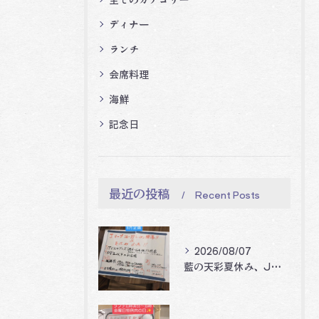
ディナー
ランチ
会席料理
海鮮
記念日
最近の投稿
Recent Posts
2026/08/07
藍の天彩夏休み、Jリーグ開幕企画‼️🐝🐝🐝