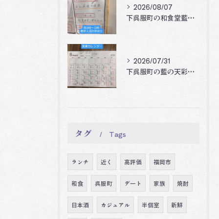
2026/08/07
下呉服町の和食堂藍の天彩です。
2026/07/31
下呉服町の藍の天彩です。
タグ
Tags
ランチ
近く
高評価
福岡市
和食
呉服町
デート
家族
焼酎
日本酒
カジュアル
半個室
新鮮