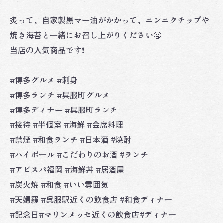
炙って、自家製黒マー油がかかって、ニンニクチップや
焼き海苔と一緒にお召し上がりください🤤
当店の人気商品です❗️
#博多グルメ #刺身
#博多ランチ #呉服町グルメ
#博多ディナー #呉服町ランチ
#接待 #半個室 #海鮮 #会席料理
#禁煙 #和食ランチ #日本酒 #焼酎
#ハイボール #こだわりのお酒 #ランチ
#アビスパ福岡 #海鮮丼 #居酒屋
#炭火焼 #和食 #いい雰囲気
#天婦羅 #呉服駅近くの飲食店 #和食ディナー
#記念日#マリンメッセ近くの飲食店#ディナー