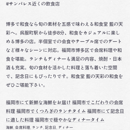
#サンパレス近くの飲食店
博多で和食なら旬の素材を五感で味わえる和食堂 藍の天
彩へ。呉服町駅から徒歩8分、和食をカジュアルに楽し
める博多の店。半個室での会食やテーブル席でのデート
など様々なシーンに対応。福岡市博多区で会席料理や和
食を堪能。ランチもディナーも満足の内容、焼酎・日本
酒も充実。旬の食材を活かした料理と落ち着いた空間
で、記念日にもぴったりです。和食堂 藍の天彩の和食を
ぜひご堪能下さい。
福岡市にて新鮮な海鮮をお届け
福岡市でこだわりの会席
料理
福岡市でくつろぎのランチタイム
福岡市にて記念日
に適した料理
福岡市で穏やかなディナータイム
海鮮
会席料理
ランチ
記念日
ディナー