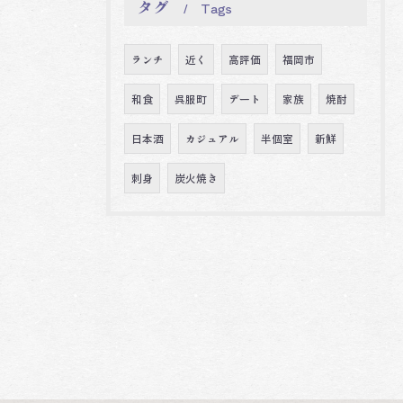
タグ
Tags
ランチ
近く
高評価
福岡市
和食
呉服町
デート
家族
焼酎
日本酒
カジュアル
半個室
新鮮
刺身
炭火焼き