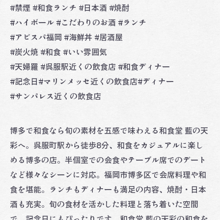
#禁煙 #和食ランチ #日本酒 #焼酎
#ハイボール #こだわりのお酒 #ランチ
#アビスパ福岡 #海鮮丼 #居酒屋
#炭火焼 #和食 #いい雰囲気
#天婦羅 #呉服駅近くの飲食店 #和食ディナー
#記念日#マリンメッセ近くの飲食店#ディナー
#サンパレス近くの飲食店
博多で和食なら旬の素材を五感で味わえる和食堂 藍の天
彩へ。呉服町駅から徒歩8分、和食をカジュアルに楽し
める博多の店。半個室での会食やテーブル席でのデート
など様々なシーンに対応。福岡市博多区で会席料理や和
食を堪能。ランチもディナーも満足の内容、焼酎・日本
酒も充実。旬の食材を活かした料理と落ち着いた空間
で、記念日にもぴったりです。和食堂 藍の天彩の和食を