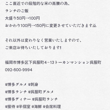
ここ直近での段階的な米の高騰の為、
ランチのご飯
大盛り50円→100円
おかわり100円→150円に変更させていただきます🙇
それ以外は変わりなく営業いたしますので、
ご来店お待ちいたしております❗️
福岡市博多区下呉服町4−13トーカンマンション呉服町
092-600-9994
#博多グルメ #刺身
#博多ランチ #呉服町グルメ
#博多ディナー #呉服町ランチ
#接待 #半個室 #海鮮 #会席料理