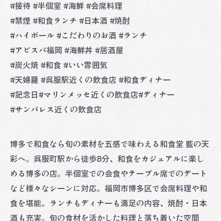
#接待 #半個室 #海鮮 #会席料理
#禁煙 #和食ランチ #日本酒 #焼酎
#ハイボール #こだわりのお酒 #ランチ
#アビスパ福岡 #海鮮丼 #居酒屋
#炭火焼 #和食 #いい雰囲気
#天婦羅 #呉服駅近くの飲食店 #和食ディナー
#記念日#マリンメッセ近くの飲食店#ディナー
#サンパレス近くの飲食店
博多で和食なら旬の素材を五感で味わえる和食堂 藍の天
彩へ。呉服町駅から徒歩8分、和食をカジュアルに楽し
める博多の店。半個室での会食やテーブル席でのデート
など様々なシーンに対応。福岡市博多区で会席料理や和
食を堪能。ランチもディナーも満足の内容、焼酎・日本
酒も充実。旬の食材を活かした料理と落ち着いた空間