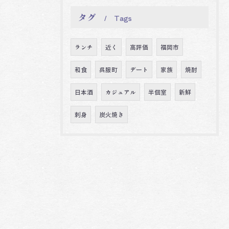
タグ
Tags
ランチ
近く
高評価
福岡市
和食
呉服町
デート
家族
焼酎
日本酒
カジュアル
半個室
新鮮
刺身
炭火焼き