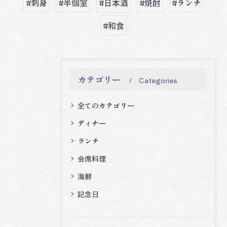
#刺身
#半個室
#日本酒
#焼酎
#ランチ
#和食
カテゴリー
Categories
全てのカテゴリー
ディナー
ランチ
会席料理
海鮮
記念日