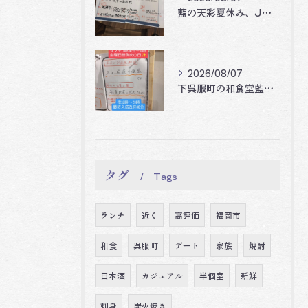
藍の天彩夏休み、Jリーグ開幕企画‼️🐝🐝🐝
2026/08/07
下呉服町の和食堂藍の天彩です。
タグ
Tags
ランチ
近く
高評価
福岡市
和食
呉服町
デート
家族
焼酎
日本酒
カジュアル
半個室
新鮮
刺身
炭火焼き