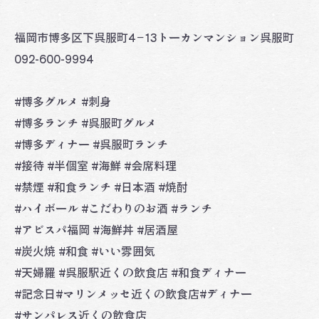
福岡市博多区下呉服町4−13トーカンマンション呉服町
092-600-9994
#博多グルメ #刺身
#博多ランチ #呉服町グルメ
#博多ディナー #呉服町ランチ
#接待 #半個室 #海鮮 #会席料理
#禁煙 #和食ランチ #日本酒 #焼酎
#ハイボール #こだわりのお酒 #ランチ
#アビスパ福岡 #海鮮丼 #居酒屋
#炭火焼 #和食 #いい雰囲気
#天婦羅 #呉服駅近くの飲食店 #和食ディナー
#記念日#マリンメッセ近くの飲食店#ディナー
#サンパレス近くの飲食店