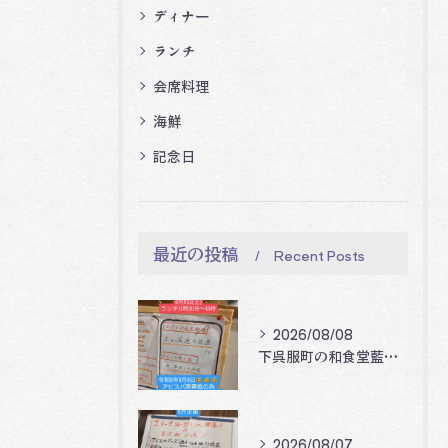
ディナー
ランチ
会席料理
海鮮
記念日
最近の投稿
Recent Posts
2026/08/08
下呉服町の和食堂藍の天彩です。
2026/08/07