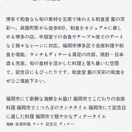
博多で和食なら旬の素材を五感で味わえる和食堂 藍の天
彩へ。呉服町駅から徒歩8分、和食をカジュアルに楽し
める博多の店。半個室での会食やテーブル席でのデート
など様々なシーンに対応。福岡市博多区で会席料理や和
食を堪能。ランチもディナーも満足の内容、焼酎・日本
酒も充実。旬の食材を活かした料理と落ち着いた空間
で、記念日にもぴったりです。和食堂 藍の天彩の和食を
ぜひご堪能下さい。
福岡市にて新鮮な海鮮をお届け
福岡市でこだわりの会席
料理
福岡市でくつろぎのランチタイム
福岡市にて記念日
に適した料理
福岡市で穏やかなディナータイム
海鮮
会席料理
ランチ
記念日
ディナー