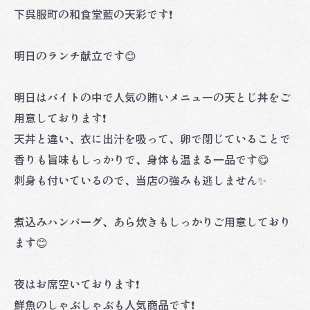
下呉服町の和食堂藍の天彩です❗️
明日のランチ献立です😊
明日はバイトの中で人気の賄いメニューの天とじ丼をご
用意しております❗️
天丼と違い、衣に出汁を吸って、卵で閉じていることで
香りも旨味もしっかりで、身体も温まる一品です😋
刺身も付いているので、当店の強みも逃しません✨
煮込みハンバーグ、あら炊きもしっかりご用意しており
ます😊
夜はお席空いております❗️
鮮魚のしゃぶしゃぶも人気商品です❗️