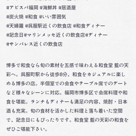
#アビスパ福岡 #海鮮丼 #居酒屋
#炭火焼 #和食 #いい雰囲気
#天婦羅 #呉服駅近くの飲食店 #和食ディナー
#記念日#マリンメッセ近くの飲食店#ディナー
#サンパレス近くの飲食店
博多で和食なら旬の素材を五感で味わえる和食堂 藍の天
彩へ。呉服町駅から徒歩8分、和食をカジュアルに楽し
める博多の店。半個室での会食やテーブル席でのデート
など様々なシーンに対応。福岡市博多区で会席料理や和
食を堪能。ランチもディナーも満足の内容、焼酎・日本
酒も充実。旬の食材を活かした料理と落ち着いた空間
で、記念日にもぴったりです。和食堂 藍の天彩の和食を
ぜひご堪能下さい。