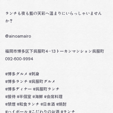
ランチも夜も藍の天彩へ温まりにいらっしゃいません
か？
@ainoamairo
福岡市博多区下呉服町4−13トーカンマンション呉服町
092-600-9994
#博多グルメ #刺身
#博多ランチ #呉服町グルメ
#博多ディナー #呉服町ランチ
#接待 #半個室 #海鮮 #会席料理
#禁煙 #和食ランチ #日本酒 #焼酎
#ハイボール #こだわりのお酒 #ランチ