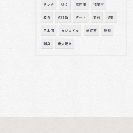
ランチ
近く
高評価
福岡市
和食
呉服町
デート
家族
焼酎
日本酒
カジュアル
半個室
新鮮
刺身
炭火焼き