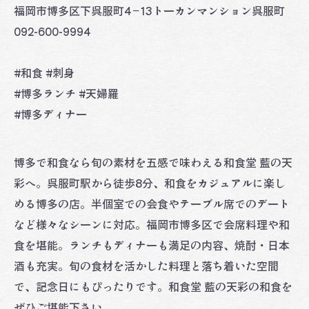
福岡市博多区下呉服町4−13トーカンマンション呉服町
092-600-9994
#和食 #刺身
#博多ランチ #天婦羅
#博多ディナー
博多で和食なら旬の素材を五感で味わえる和食堂 藍の天
彩へ。呉服町駅から徒歩8分、和食をカジュアルに楽し
める博多の店。半個室での会食やテーブル席でのデート
など様々なシーンに対応。福岡市博多区で会席料理や和
食を堪能。ランチもディナーも満足の内容、焼酎・日本
酒も充実。旬の食材を活かした料理と落ち着いた空間
で、記念日にもぴったりです。和食堂 藍の天彩の和食を
ぜひご堪能下さい。