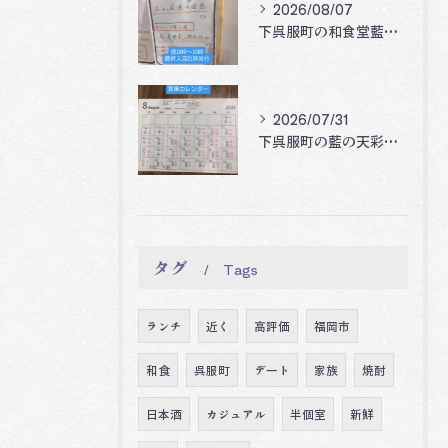
2026/08/07
下呉服町の和食堂藍の天彩です。
2026/07/31
下呉服町の藍の天彩です。
タグ
Tags
ランチ
近く
高評価
福岡市
和食
呉服町
デート
家族
焼酎
日本酒
カジュアル
半個室
新鮮