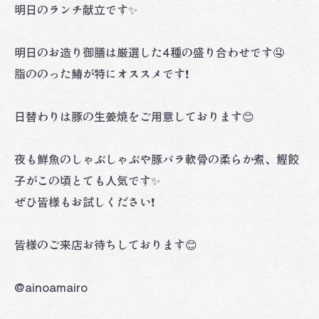
明日のランチ献立です✨
明日のお造り御膳は厳選した4種の盛り合わせです🤤
脂ののった鰆が特にオススメです❗️
日替わりは豚の生姜焼をご用意しております😊
夜も鮮魚のしゃぶしゃぶや豚バラ軟骨の柔らか煮、鰹餃
子がこの頃とても人気です✨
ぜひ皆様もお試しください❗️
皆様のご来店お待ちしております😊
@ainoamairo