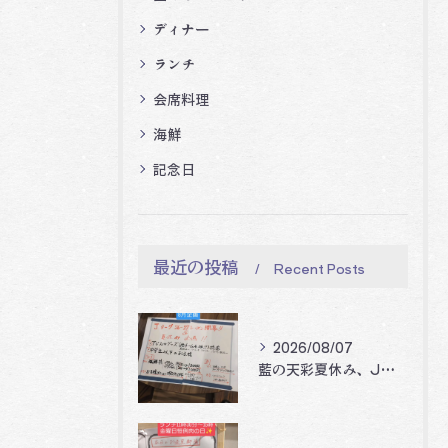
ディナー
ランチ
会席料理
海鮮
記念日
最近の投稿
Recent Posts
2026/08/07
藍の天彩夏休み、Jリーグ開幕企画‼️🐝🐝🐝