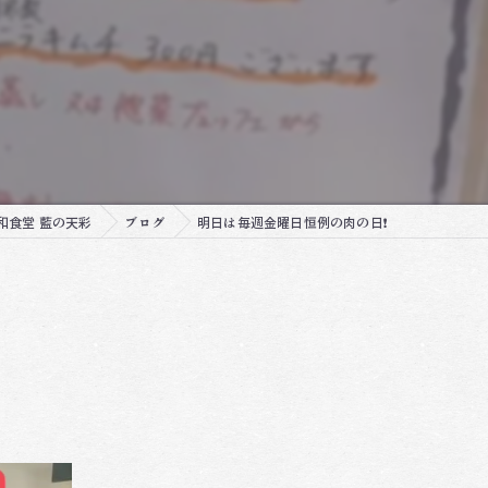
和食堂 藍の天彩
ブログ
明日は毎週金曜日恒例の肉の日❗️