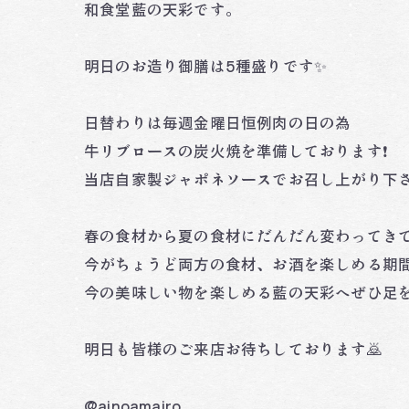
和食堂藍の天彩です。
明日のお造り御膳は5種盛りです✨
日替わりは毎週金曜日恒例肉の日の為
牛リブロースの炭火焼を準備しております❗️
当店自家製ジャポネソースでお召し上がり下さ
春の食材から夏の食材にだんだん変わってき
今がちょうど両方の食材、お酒を楽しめる期
今の美味しい物を楽しめる藍の天彩へぜひ足を
明日も皆様のご来店お待ちしております🙇
@ainoamairo