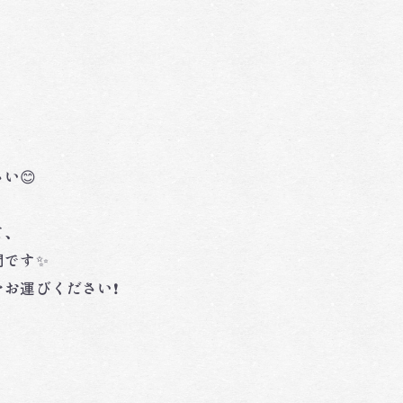
い😊
て、
間です✨
お運びください❗️