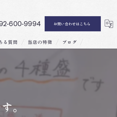
92-600-9994
お問い合わせはこちら
ある質問
当店の特徴
ブログ
ディナー
ランチ
会席料理
海鮮
です。
記念日