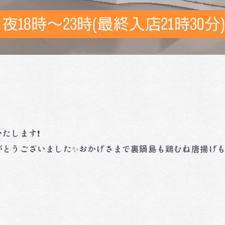
します❗️
とうございました✨おかげさまで裏鍋島も鶏むね唐揚げも