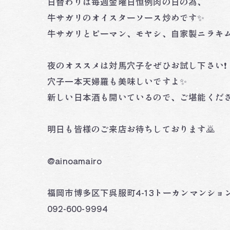
日替わりは毎週金曜日恒例肉の日の為、
牛サガリのオイスターソース炒めです✨
牛サガリとピーマン、モヤシ、自家製ニラキム
夜のオススメは対馬穴子をぜひお試し下さい❗️
穴子一本天婦羅も美味しいですよ✨
新しい日本酒も開いているので、ご堪能くだ
明日も皆様のご来店お待ちしております🙇
@ainoamairo
福岡市博多区下呉服町4-13トーカンマンション
092-600-9994