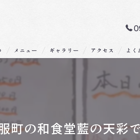
0
つ
メニュー
ギャラリー
アクセス
よく
服町の和食堂藍の天彩